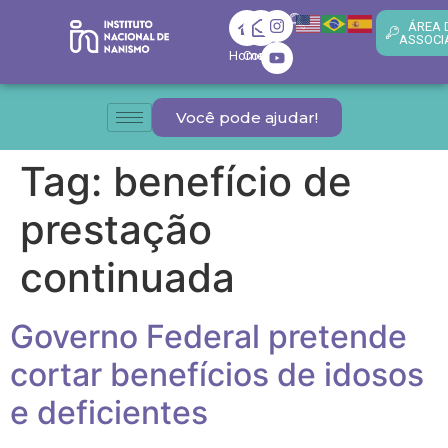
ÁREA 
ASSOCI
Home
Contato
Você pode ajudar!
Tag:
benefício de
prestação
continuada
Governo Federal pretende
cortar benefícios de idosos
e deficientes