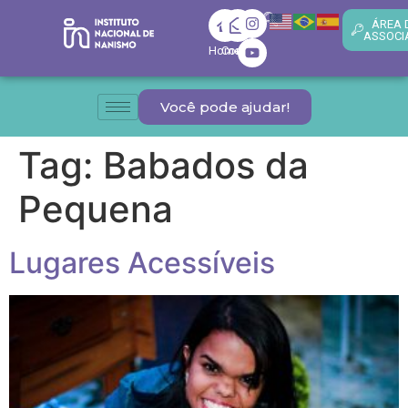
ÁREA 
ASSOCI
Home
Contato
Você pode ajudar!
Tag:
Babados da
Pequena
Lugares Acessíveis