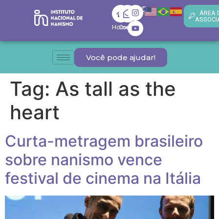
ÁREA 
ASSOCI
Home
Contato
Você pode ajudar!
Tag:
As tall as the
heart
Curta-metragem brasileiro
sobre nanismo vence
festival de cinema na Itália