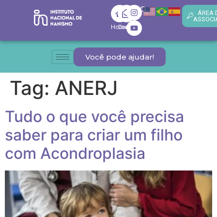
ÁREA 
ASSOCI
Home
Contato
Você pode ajudar!
Tag:
ANERJ
Tudo o que você precisa
saber para criar um filho
com Acondroplasia