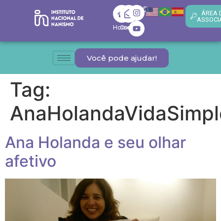
ÁREA 
ASSOCI
Home
Contato
Você pode ajudar!
Tag:
AnaHolandaVidaSimpl
Ana Holanda e seu olhar
afetivo