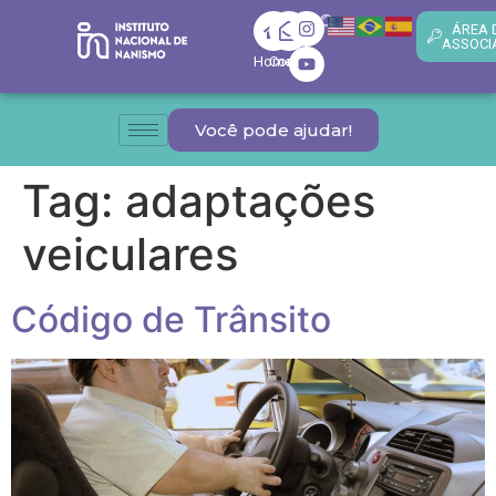
ÁREA 
ASSOCI
Home
Contato
Você pode ajudar!
Tag:
adaptações
veiculares
Código de Trânsito