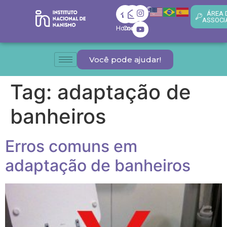
ÁREA 
ASSOCI
Home
Contato
Você pode ajudar!
Tag:
adaptação de
banheiros
Erros comuns em
adaptação de banheiros