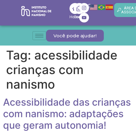
ÁREA 
ASSOCI
Home
Contato
Você pode ajudar!
Tag:
acessibilidade
crianças com
nanismo
Acessibilidade das crianças
com nanismo: adaptações
que geram autonomia!