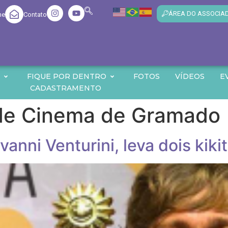
ÁREA DO ASSOCIA
me
Contato
O
FIQUE POR DENTRO
FOTOS
VÍDEOS
E
CADASTRAMENTO
 de Cinema de Gramado
anni Venturini, leva dois kiki