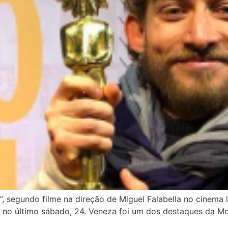
”, segundo filme na direção de Miguel Falabella no cinema
no último sábado, 24. Veneza foi um dos destaques da Mos