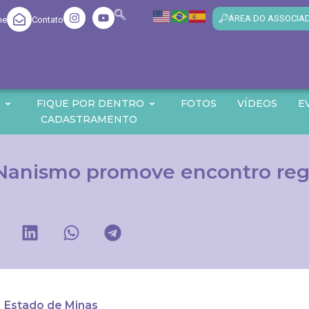
ÁREA DO ASSOCIA
me
Contato
O
FIQUE POR DENTRO
FOTOS
VÍDEOS
E
CADASTRAMENTO
 Nanismo promove encontro regi
Estado de Minas