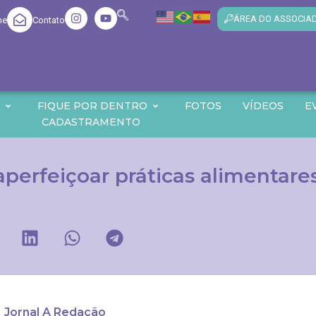
ÁREA DO ASSOCIA
me
Contato
O
FIQUE POR DENTRO
FOTOS
VÍDEOS
E
CADASTRAMENTO
aperfeiçoar práticas alimentar
Jornal A Redação