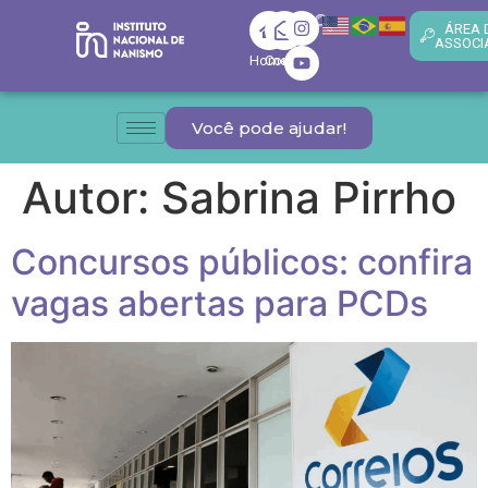
ÁREA 
ASSOCI
Home
Contato
Você pode ajudar!
Autor:
Sabrina Pirrho
Concursos públicos: confira
vagas abertas para PCDs