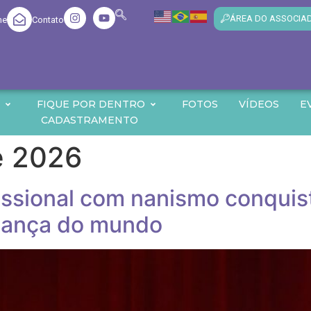
ÁREA DO ASSOCIA
me
Contato
O
FIQUE POR DENTRO
FOTOS
VÍDEOS
E
CADASTRAMENTO
e 2026
ofissional com nanismo conquis
dança do mundo