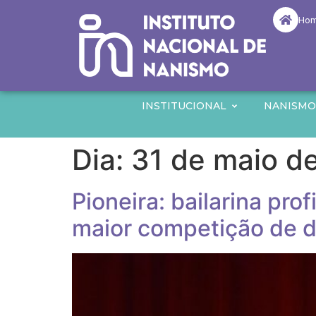
Ho
INSTITUCIONAL
NANISM
Dia:
31 de maio d
Pioneira: bailarina pr
maior competição de 