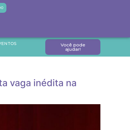
DO
VENTOS
Você pode
ajudar!
ta vaga inédita na